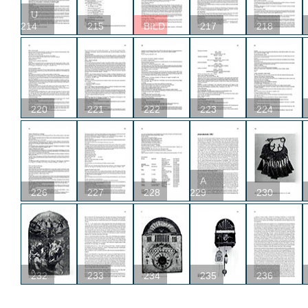
U
214
215
BILD
217
218
220
221
222
223
224
A
226
227
228
229
230
232
233
234
235
236