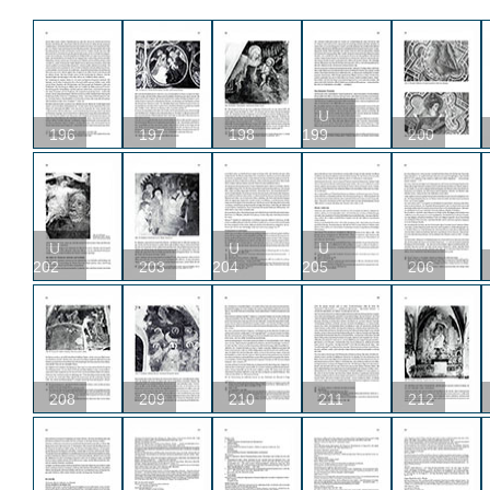
U
196
197
198
199
200
U
U
U
202
203
204
205
206
208
209
210
211
212