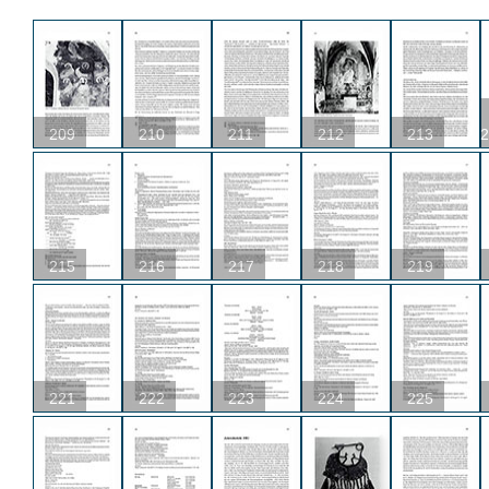
209
210
211
212
213
2
215
216
217
218
219
221
222
223
224
225