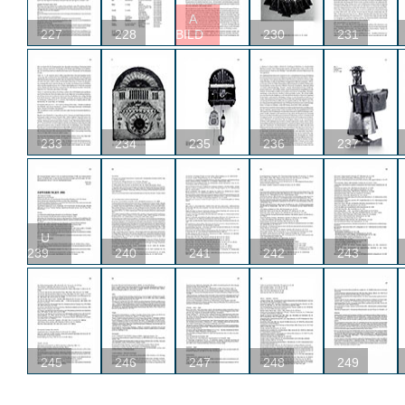
A
227
228
BILD
230
231
233
234
235
236
237
U
239
240
241
242
243
245
246
247
248
249