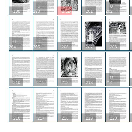
U
U
198
199
BILD
201
202
U
U
204
205
206
207
208
U
210
211
212
213
214
216
217
218
219
220