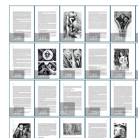
180
181
182
183
184
186
187
188
189
190
U
192
193
194
195
196