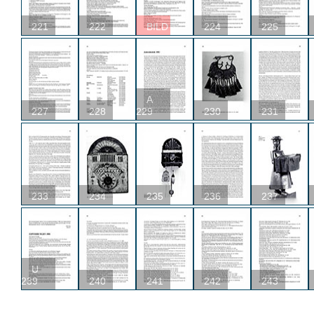
221
222
BILD
224
225
A
227
228
229
230
231
233
234
235
236
237
U
239
240
241
242
243