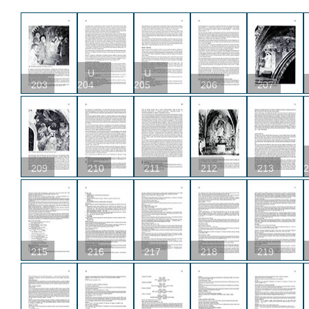
U
U
203
204
205
206
207
209
210
211
212
213
2
215
216
217
218
219