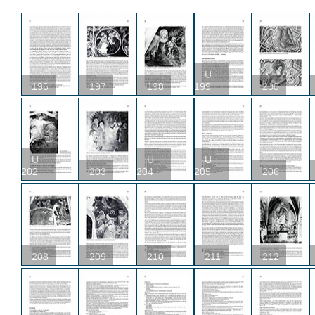
U
196
197
198
199
200
U
U
U
202
203
204
205
206
208
209
210
211
212