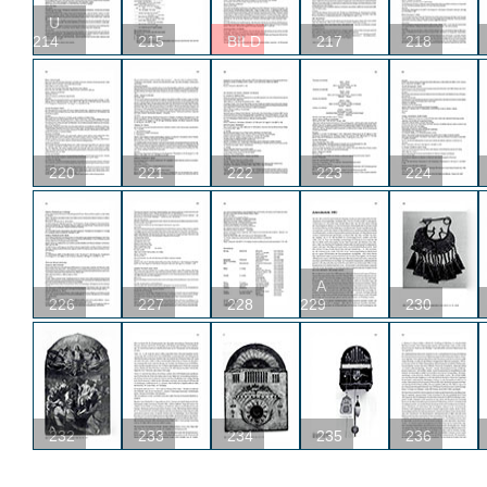
U
214
215
BILD
217
218
220
221
222
223
224
A
226
227
228
229
230
232
233
234
235
236