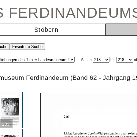
ES FERDINANDEUM
Stöbern
|
Seiten
bis
a
andesmuseum Ferdinandeum (Band 62 - Jahrg
203