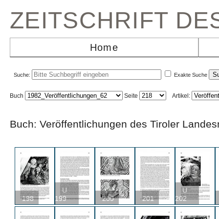
ZEITSCHRIFT D
Home
Suche:
Exakte Suche
Buch
Seite
Artikel:
Buch: Veröffentlichungen des Tiroler L
U
U
198
199
200
201
202