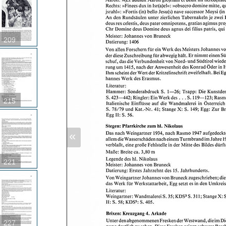
209
215
«
221
227