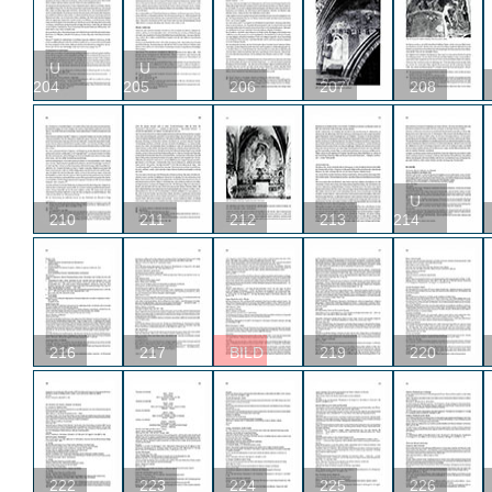
U
U
204
205
206
207
208
U
210
211
212
213
214
216
217
BILD
219
220
222
223
224
225
226