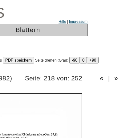
S
Hilfe
|
Impressum
Blättern
ls
Seite drehen (Grad):
ang 1982) Seite: 218 von: 252
«
|
»