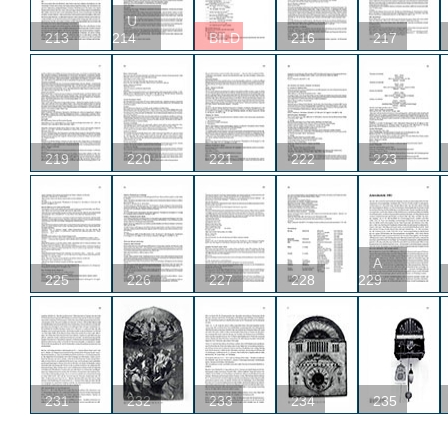
U
213
214
BILD
216
217
219
220
221
222
223
A
225
226
227
228
229
231
232
233
234
235