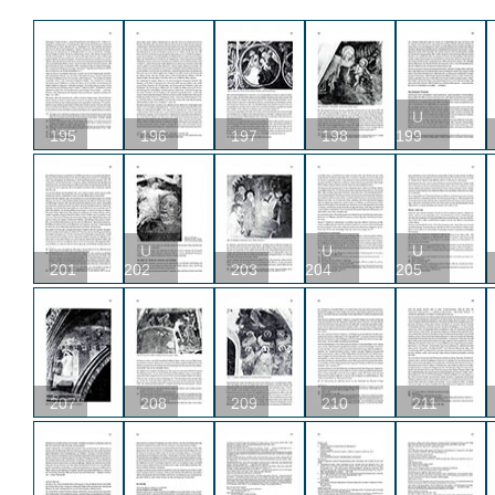
U
195
196
197
198
199
U
U
U
201
202
203
204
205
207
208
209
210
211