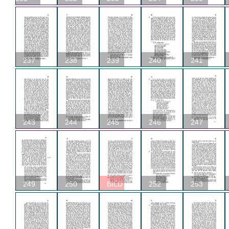
237
238
239
240
241
243
244
245
246
247
249
250
BILD
252
253