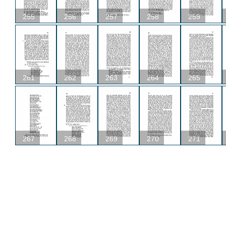
255
256
257
258
259
261
262
263
264
265
267
268
269
270
271