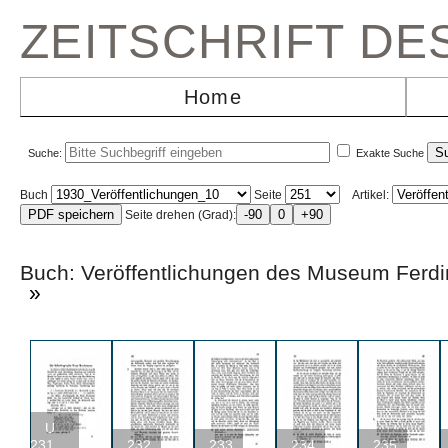
ZEITSCHRIFT D
Home
Suche:
Exakte Suche
Buch
Seite
Artikel:
Seite drehen (Grad):
Buch: Veröffentlichungen des Museum F
»
U
231
232
233
234
235