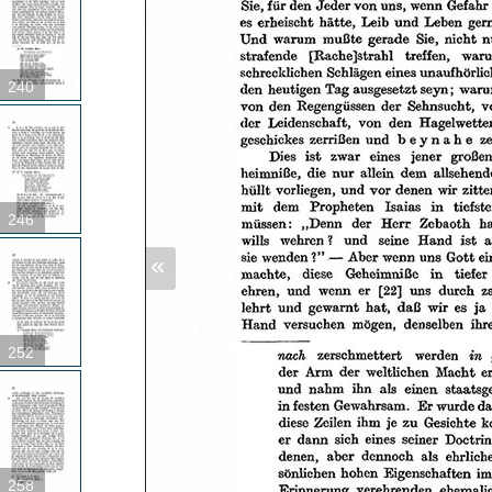
240
246
«
252
258