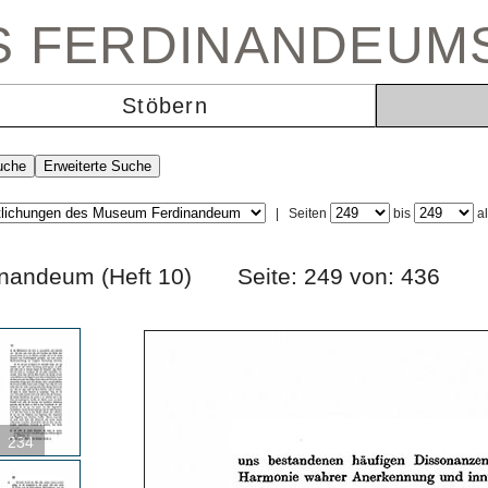
ES FERDINANDEUM
Stöbern
|
Seiten
bis
a
erdinandeum (Heft 10) Seite: 249 von: 43
234