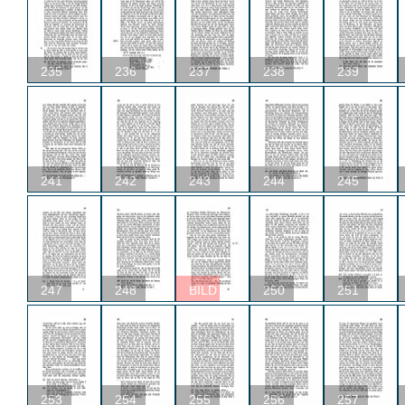
235
236
237
238
239
241
242
243
244
245
247
248
BILD
250
251
253
254
255
256
257