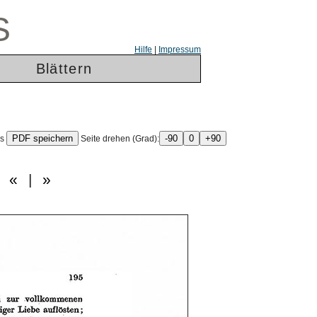
S
Hilfe
|
Impressum
Blättern
ls
Seite drehen (Grad):
6
«
|
»