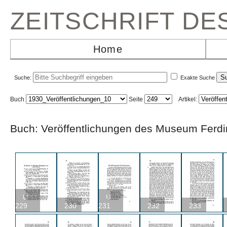
ZEITSCHRIFT D
Home
Suche:
Exakte Suche
Buch
Seite
Artikel:
Buch: Veröffentlichungen des Museum F
U
U
229
230
231
232
233