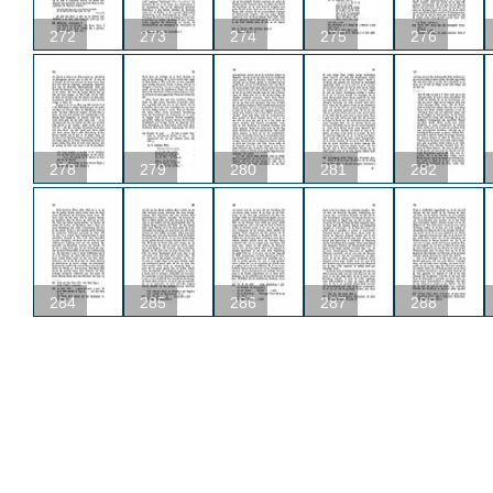
272
273
274
275
276
278
279
280
281
282
284
285
286
287
288