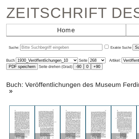
ZEITSCHRIFT D
Home
Suche:
Exakte Suche
Buch
Seite
Artikel:
Seite drehen (Grad):
Buch: Veröffentlichungen des Museum F
»
248
249
250
251
252