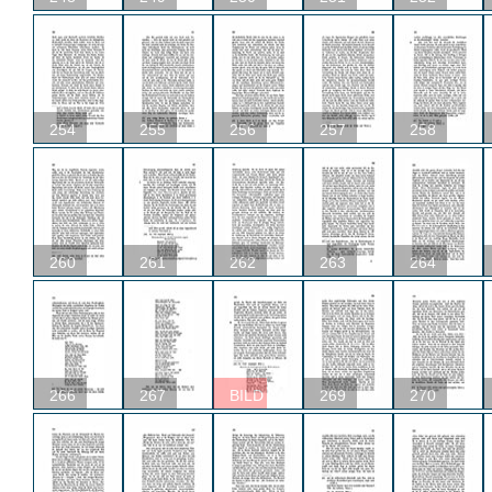
254
255
256
257
258
260
261
262
263
264
266
267
BILD
269
270