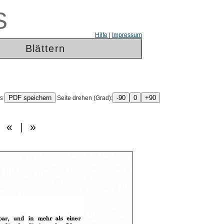
S
Hilfe
|
Impressum
Blättern
ls
Seite drehen (Grad):
6
«
|
»