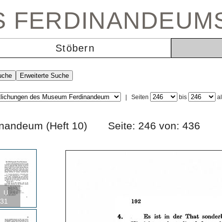
ES FERDINANDEUM
Stöbern
|
Seiten
bis
a
erdinandeum (Heft 10) Seite: 246 von: 43
U
31