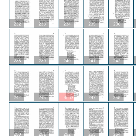
232
233
234
235
236
238
239
240
241
242
244
245
BILD
247
248
250
251
252
253
254