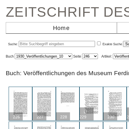
ZEITSCHRIFT D
Home
Suche:
Exakte Suche
Buch
Seite
Artikel:
Buch: Veröffentlichungen des Museum F
U
226
227
228
229
230
2