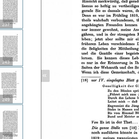
237
243
«
249
255