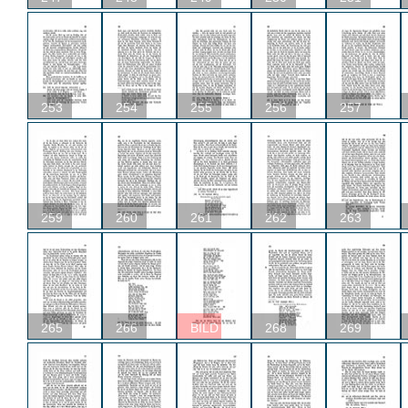
253
254
255
256
257
259
260
261
262
263
265
266
BILD
268
269