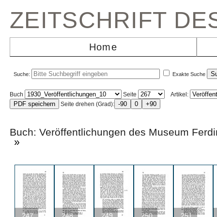
ZEITSCHRIFT D
Home
Suche:
Exakte Suche
Buch
Seite
Artikel:
Seite drehen (Grad):
Buch: Veröffentlichungen des Museum F
»
247
248
249
250
251