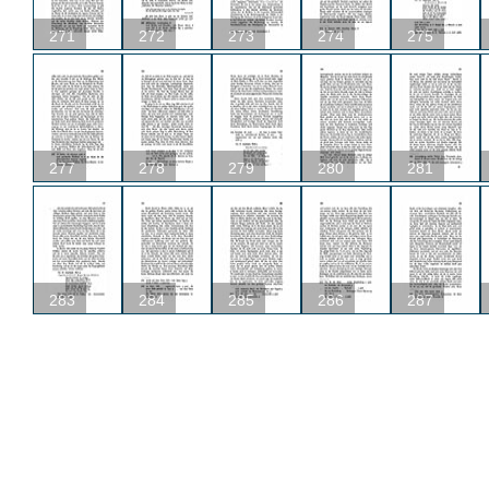
271
272
273
274
275
277
278
279
280
281
283
284
285
286
287