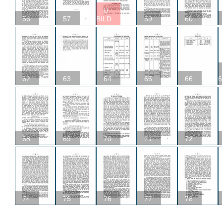
U
56
57
BILD
59
60
62
63
64
65
66
6
68
69
70
71
72
74
75
76
77
78