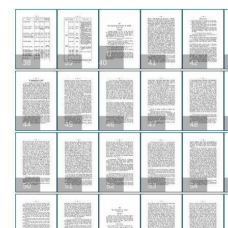
U
38
39
40
41
42
44
45
46
47
48
50
51
52
53
54