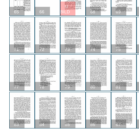
U
65
66
BILD
68
69
71
72
73
74
75
77
78
79
80
81
83
84
85
86
87