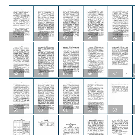
47
48
49
50
51
53
54
55
56
57
5
59
60
61
62
63