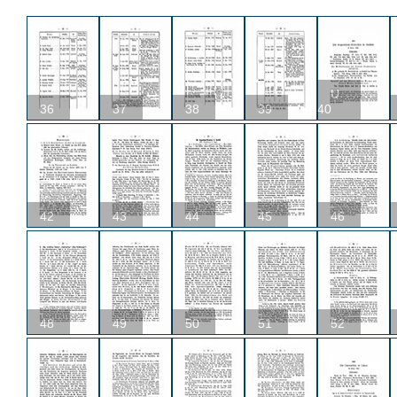
U
36
37
38
39
40
42
43
44
45
46
48
49
50
51
52