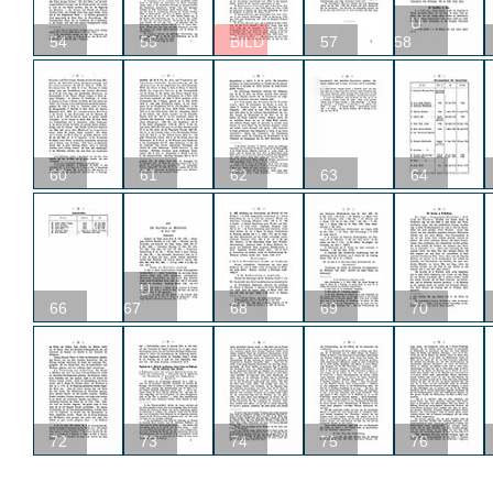
U
54
55
BILD
57
58
60
61
62
63
64
U
66
67
68
69
70
72
73
74
75
76