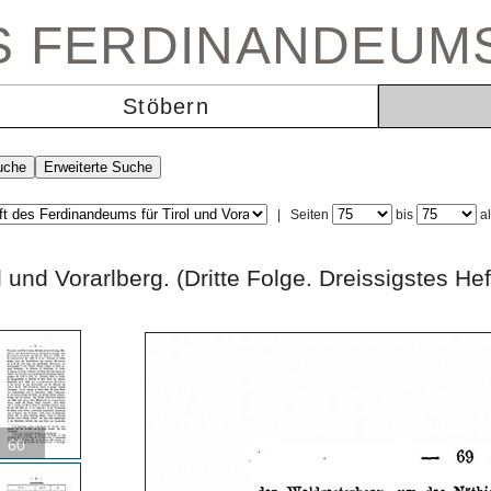
ES FERDINANDEUM
Stöbern
|
Seiten
bis
a
rol und Vorarlberg. (Dritte Folge. Dreissigs
60