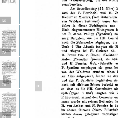
66
72
«
78
84