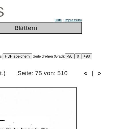
S
Hilfe
|
Impressum
Blättern
ls
Seite drehen (Grad):
tes Heft.) Seite: 75 von: 510
«
|
»