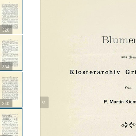
328
334
«
340