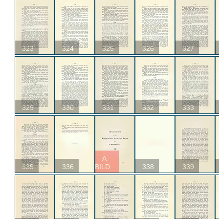
323
324
325
326
327
329
330
331
332
333
A
335
336
BILD
338
339