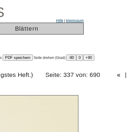
S
Hilfe
|
Impressum
Blättern
ls
Seite drehen (Grad):
dreissigstes Heft.) Seite: 337 von: 690
«
|