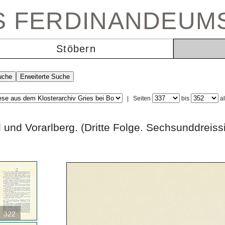
ES FERDINANDEUM
Stöbern
|
Seiten
bis
a
irol und Vorarlberg. (Dritte Folge. Sechsund
322