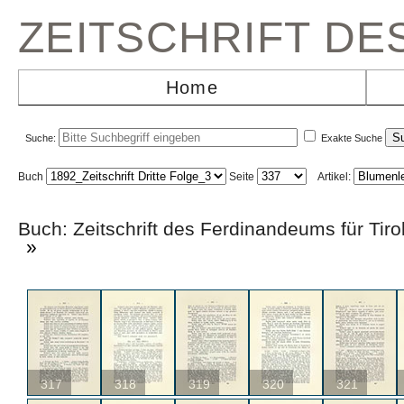
ZEITSCHRIFT D
Home
Suche:
Exakte Suche
Buch
Seite
Artikel:
Buch: Zeitschrift des Ferdinandeums für T
»
317
318
319
320
321