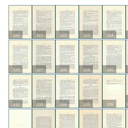
320
321
322
323
324
326
327
328
329
330
332
333
334
335
336
3