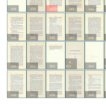
338
339
BILD
341
342
344
345
346
347
348
A
350
351
352
353
354
3
356
357
358
359
360