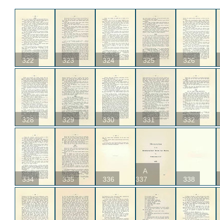
322
323
324
325
326
328
329
330
331
332
A
334
335
336
337
338