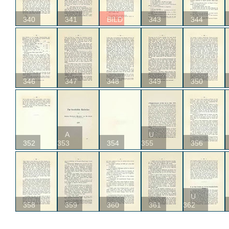
340
341
BILD
343
344
346
347
348
349
350
A
U
352
353
354
355
356
U
358
359
360
361
362