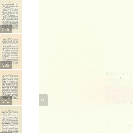
329
335
«
341