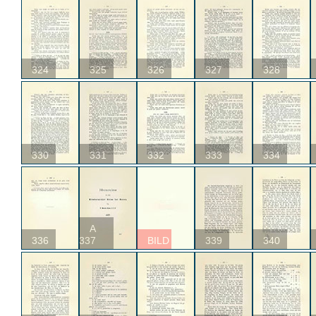
324
325
326
327
328
330
331
332
333
334
A
336
337
BILD
339
340