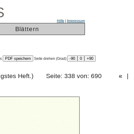
S
Hilfe
|
Impressum
Blättern
ls
Seite drehen (Grad):
dreissigstes Heft.) Seite: 338 von: 690
«
|