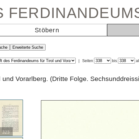
ES FERDINANDEUM
Stöbern
|
Seiten
bis
a
irol und Vorarlberg. (Dritte Folge. Sechsund
323