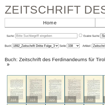
ZEITSCHRIFT D
Home
Suche:
Exakte Suche
Buch
Seite
Artikel:
Buch: Zeitschrift des Ferdinandeums für T
»
318
319
320
321
322