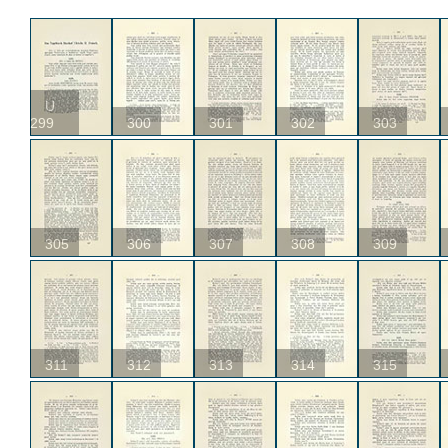
U
299
300
301
302
303
305
306
307
308
309
311
312
313
314
315