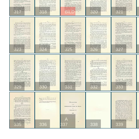
317
318
BILD
320
321
323
324
325
326
327
329
330
331
332
333
A
335
336
337
338
339