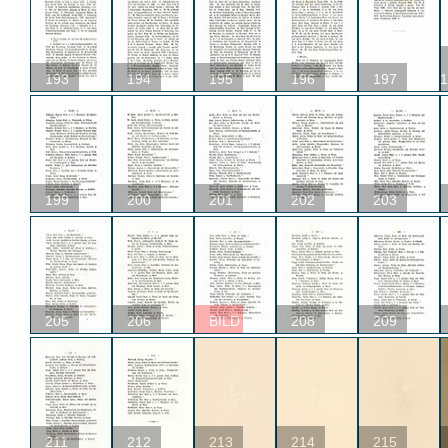
193
194
195
196
197
1
199
200
201
202
203
205
206
BILD
208
209
211
212
213
214
215