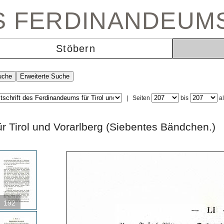
ES FERDINANDEUM
Stöbern
|
Seiten
bis
a
 für Tirol und Vorarlberg (Siebentes Bändc
192