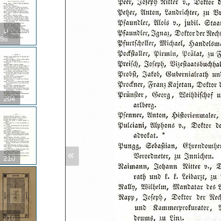
U
98
204
«
210
216