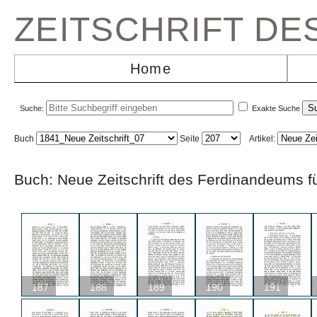
ZEITSCHRIFT D
Home
Suche:
Exakte Suche
Buch
Seite
Artikel:
Buch: Neue Zeitschrift des Ferdinandeums
187
188
189
190
191