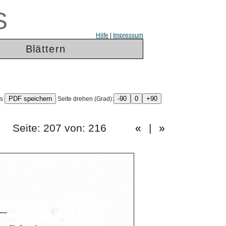
S
Hilfe
|
Impressum
Blättern
ls
Seite drehen (Grad):
hen.) Seite: 207 von: 216
«
|
»