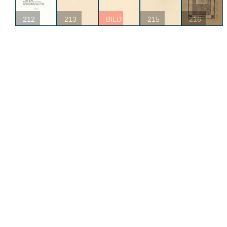
212
213
BILD
215
216