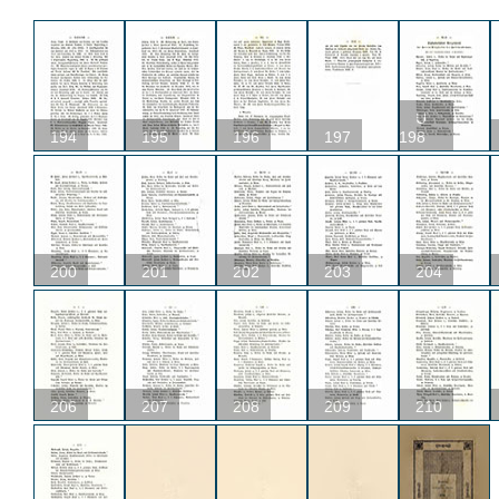
U
194
195
196
197
198
200
201
202
203
204
206
207
208
209
210