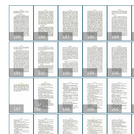
185
186
187
188
189
191
192
193
194
195
U
197
198
199
200
201