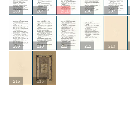
203
204
BILD
206
207
209
210
211
212
213
215
216