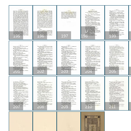
U
195
196
197
198
199
201
202
203
204
205
207
208
209
210
211