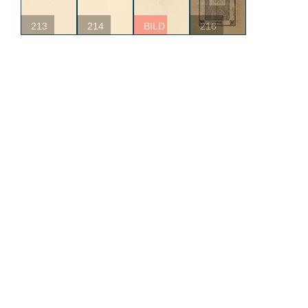
213
214
BILD
216