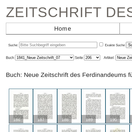
ZEITSCHRIFT D
Home
Suche:
Exakte Suche
Buch
Seite
Artikel:
Buch: Neue Zeitschrift des Ferdinandeums
186
187
188
189
190