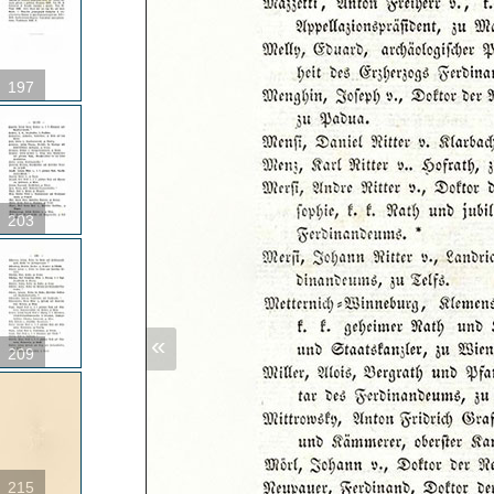
197
203
«
209
215