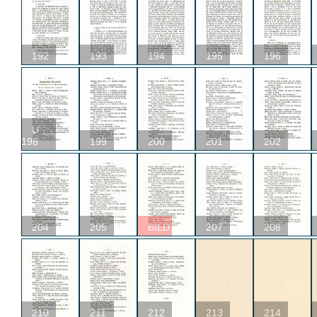
192
193
194
195
196
U
198
199
200
201
202
204
205
BILD
207
208
210
211
212
213
214