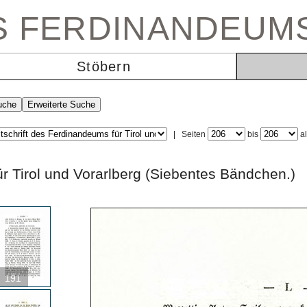
ES FERDINANDEUM
Stöbern
|
Seiten
bis
a
 für Tirol und Vorarlberg (Siebentes Bändc
191