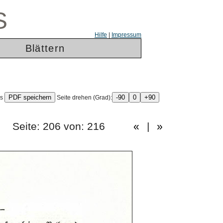
S
Hilfe
|
Impressum
Blättern
ls
Seite drehen (Grad):
hen.) Seite: 206 von: 216
«
|
»