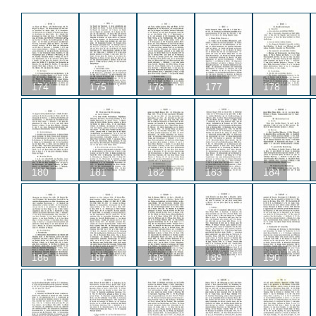
174
175
176
177
178
180
181
182
183
184
186
187
188
189
190