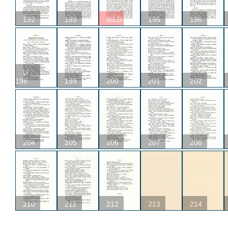
192
193
BILD
195
196
U
198
199
200
201
202
204
205
206
207
208
210
211
212
213
214