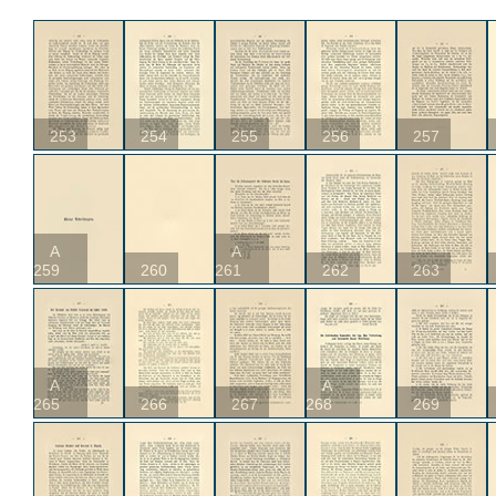
253
254
255
256
257
A
A
259
260
261
262
263
A
A
265
266
267
268
269