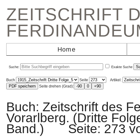
ZEITSCHRIFT 
FERDINANDEU
Home
Suche:
Exakte Suche
Buch
Seite
Artikel:
Seite drehen (Grad):
Buch: Zeitschrift des F
Vorarlberg. (Dritte Fol
Band.) Seite: 273