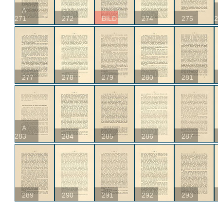
A
271
272
BILD
274
275
2
277
278
279
280
281
A
283
284
285
286
287
289
290
291
292
293