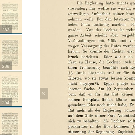
282
288
«
294