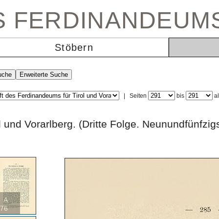
ES FERDINANDEUM
Stöbern
|
Seiten
bis
a
irol und Vorarlberg. (Dritte Folge. Neunundf
A
76