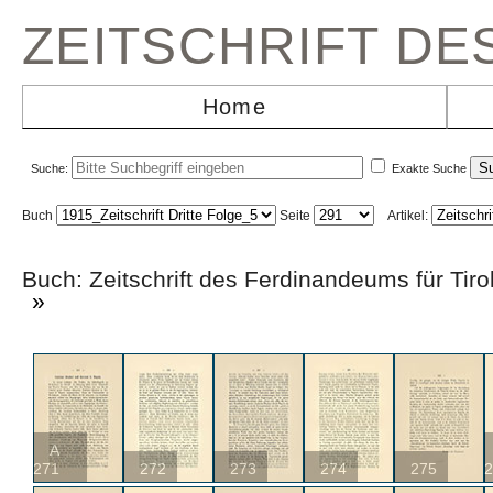
ZEITSCHRIFT D
Home
Suche:
Exakte Suche
Buch
Seite
Artikel:
Buch: Zeitschrift des Ferdinandeums für T
»
A
271
272
273
274
275
2