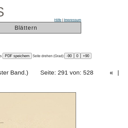
S
Hilfe
|
Impressum
Blättern
ls
Seite drehen (Grad):
ünfzigster Band.) Seite: 291 von: 528
«
|