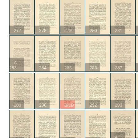
277
278
279
280
281
A
283
284
285
286
287
289
290
BILD
292
293
A