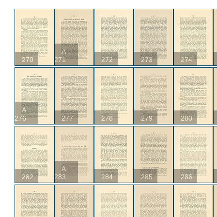
A
270
271
272
273
274
A
276
277
278
279
280
A
282
283
284
285
286