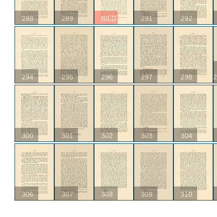
288
289
BILD
291
292
294
295
296
297
298
2
300
301
302
303
304
306
307
308
309
310