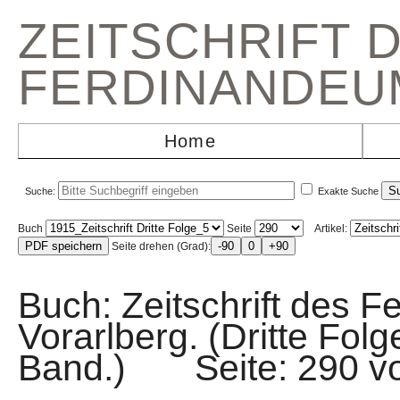
ZEITSCHRIFT 
FERDINANDEU
Home
Suche:
Exakte Suche
Buch
Seite
Artikel:
Seite drehen (Grad):
Buch: Zeitschrift des F
Vorarlberg. (Dritte Fol
Band.) Seite: 290