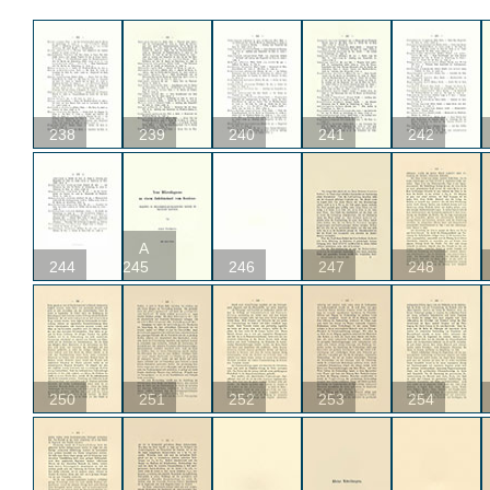
238
239
240
241
242
A
244
245
246
247
248
250
251
252
253
254