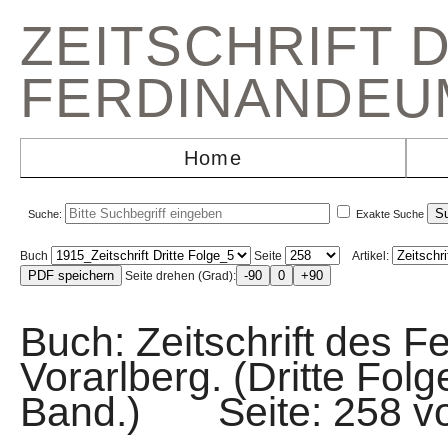
ZEITSCHRIFT 
FERDINANDEU
Home
Suche:
Exakte Suche
Buch
Seite
Artikel:
Seite drehen (Grad):
Buch: Zeitschrift des F
Vorarlberg. (Dritte Fol
Band.) Seite: 258