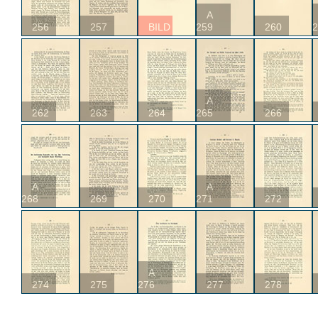
A
256
257
BILD
259
260
2
A
262
263
264
265
266
A
A
268
269
270
271
272
A
274
275
276
277
278