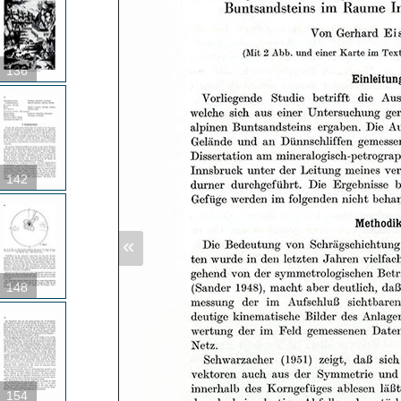
136
142
«
148
154