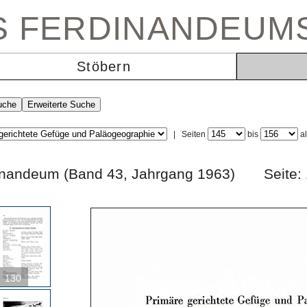
ES FERDINANDEUM
Stöbern
|
Seiten
bis
a
rdinandeum (Band 43, Jahrgang 1963) Sei
130