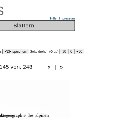
S
Hilfe
|
Impressum
Blättern
ls
Seite drehen (Grad):
te: 145 von: 248
«
|
»