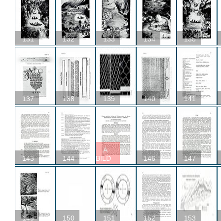
131
132
133
134
135
137
138
139
140
141
A
143
144
BILD
146
147
149
150
151
152
153