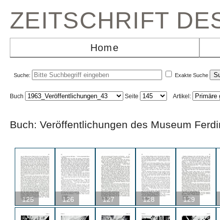
ZEITSCHRIFT D
Home
Suche:
Exakte Suche
Buch
Seite
Artikel:
Buch: Veröffentlichungen des Museum Fe
125
126
127
128
129