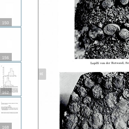
150
156
«
162
168