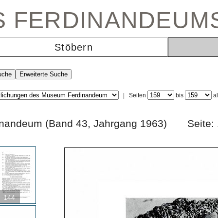
ES FERDINANDEUM
Stöbern
|
Seiten
bis
a
rdinandeum (Band 43, Jahrgang 1963) Sei
144