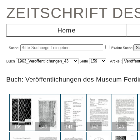
ZEITSCHRIFT D
Home
Suche:
Exakte Suche
Buch
Seite
Artikel:
Buch: Veröffentlichungen des Museum Fe
139
140
141
142
143