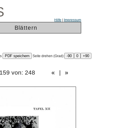
S
Hilfe
|
Impressum
Blättern
ls
Seite drehen (Grad):
te: 159 von: 248
«
|
»