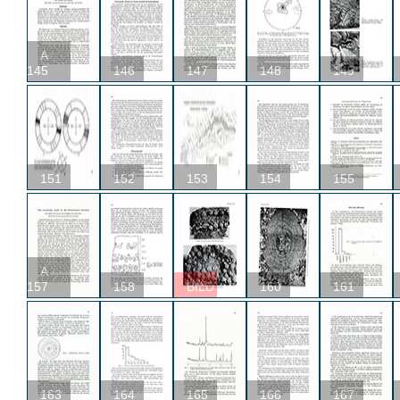
A
145
146
147
148
149
151
152
153
154
155
A
157
158
BILD
160
161
163
164
165
166
167