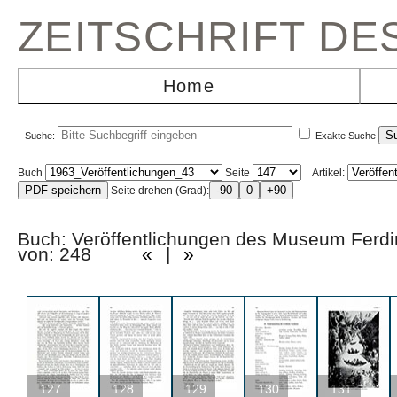
ZEITSCHRIFT D
Home
Suche:
Exakte Suche
Buch
Seite
Artikel:
Seite drehen (Grad):
Buch: Veröffentlichungen des Museum Fer
von: 248
«
|
»
127
128
129
130
131