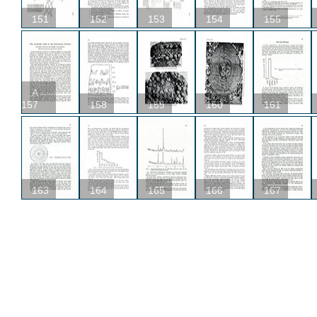
151
152
153
154
155
A
157
158
159
160
161
163
164
165
166
167