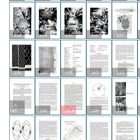
133
134
135
136
137
139
140
141
142
143
A
145
146
BILD
148
149