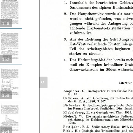
146
152
«
158
164