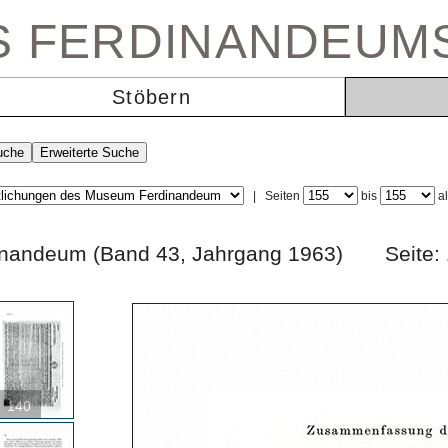
ES FERDINANDEUM
Stöbern
|
Seiten
bis
a
rdinandeum (Band 43, Jahrgang 1963) Sei
140