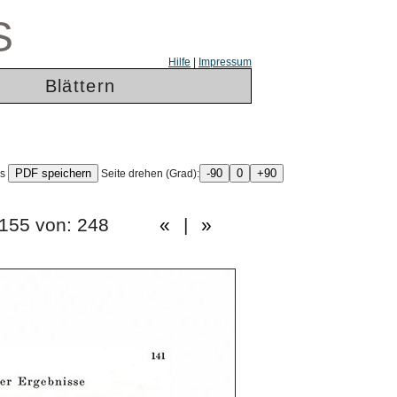
S
Hilfe
|
Impressum
Blättern
ls
Seite drehen (Grad):
te: 155 von: 248
«
|
»