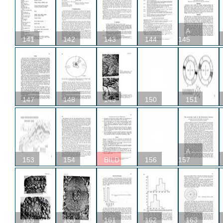
A
141
142
143
144
145
147
148
149
150
151
A
153
154
BILD
156
157
159
160
161
162
163