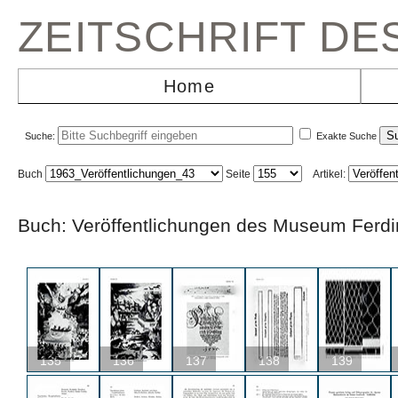
ZEITSCHRIFT D
Home
Suche:
Exakte Suche
Buch
Seite
Artikel:
Buch: Veröffentlichungen des Museum Fe
135
136
137
138
139