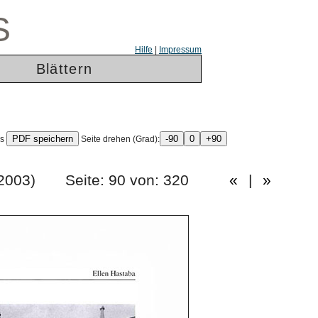
S
Hilfe
|
Impressum
Blättern
ls
Seite drehen (Grad):
gang 2003) Seite: 90 von: 320
«
|
»