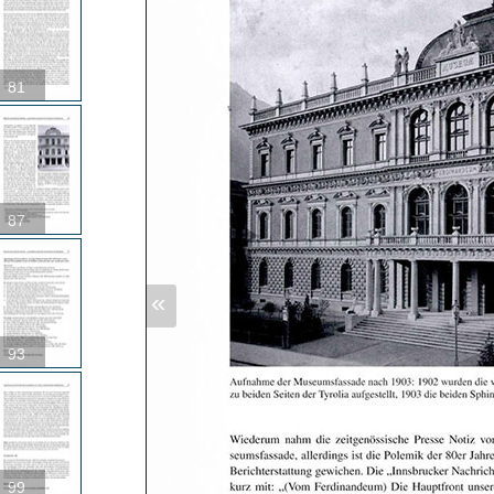
81
87
«
93
99