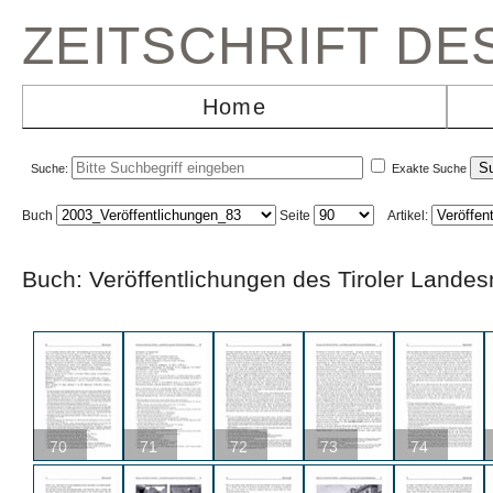
ZEITSCHRIFT D
Home
Suche:
Exakte Suche
Buch
Seite
Artikel:
Buch: Veröffentlichungen des Tiroler L
70
71
72
73
74