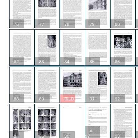
76
77
78
79
80
82
83
84
85
86
88
89
BILD
91
92
A
94
95
96
97
98