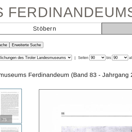
ES FERDINANDEUM
Stöbern
|
Seiten
bis
a
andesmuseums Ferdinandeum (Band 83 - Jahr
75