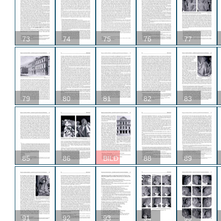
73
74
75
76
77
79
80
81
82
83
85
86
BILD
88
89
91
92
93
94
95