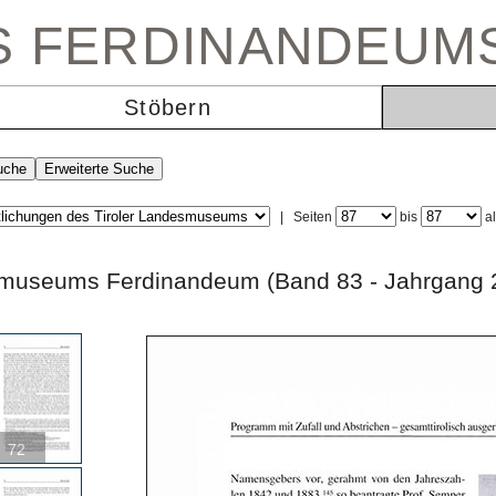
ES FERDINANDEUM
Stöbern
|
Seiten
bis
a
andesmuseums Ferdinandeum (Band 83 - Jahr
72