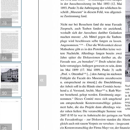
78
84
«
90
96