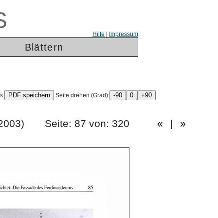
S
Hilfe
|
Impressum
Blättern
ls
Seite drehen (Grad):
gang 2003) Seite: 87 von: 320
«
|
»