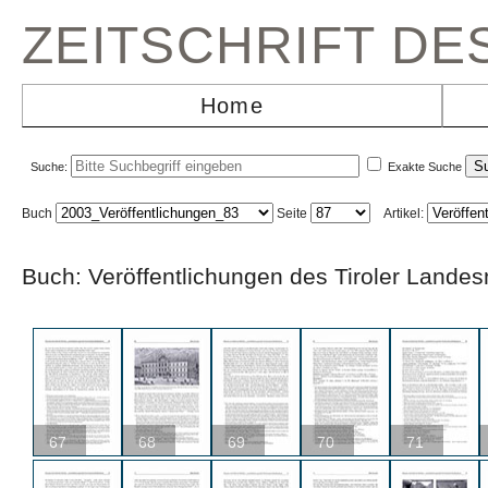
ZEITSCHRIFT D
Home
Suche:
Exakte Suche
Buch
Seite
Artikel:
Buch: Veröffentlichungen des Tiroler L
67
68
69
70
71