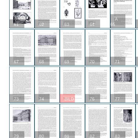
A
61
62
63
64
65
67
68
69
70
71
73
74
BILD
76
77
79
80
81
82
83