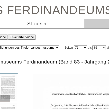
ES FERDINANDEUM
Stöbern
|
Seiten
bis
a
andesmuseums Ferdinandeum (Band 83 - Jahr
60