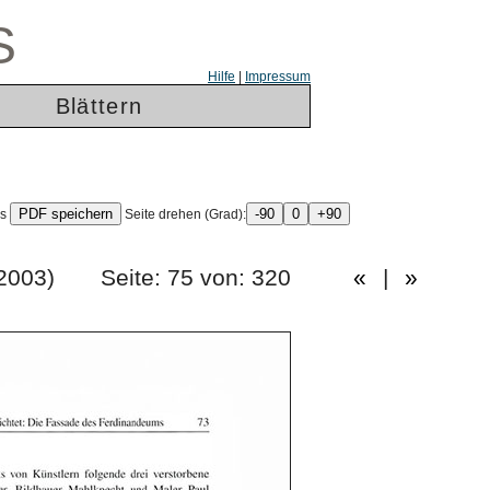
S
Hilfe
|
Impressum
Blättern
ls
Seite drehen (Grad):
gang 2003) Seite: 75 von: 320
«
|
»