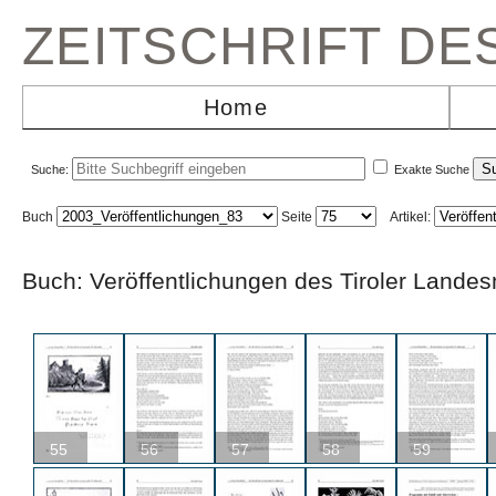
ZEITSCHRIFT D
Home
Suche:
Exakte Suche
Buch
Seite
Artikel:
Buch: Veröffentlichungen des Tiroler L
55
56
57
58
59