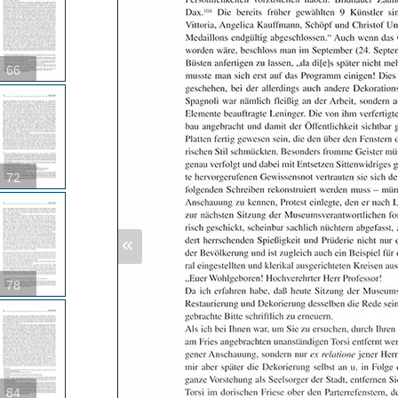
66
72
«
78
84