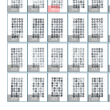
201
202
BILD
204
205
207
208
209
210
211
213
214
215
216
217
219
220
221
222
223