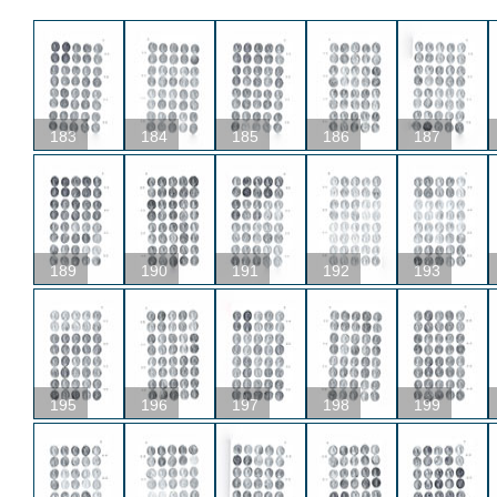
183
184
185
186
187
189
190
191
192
193
195
196
197
198
199