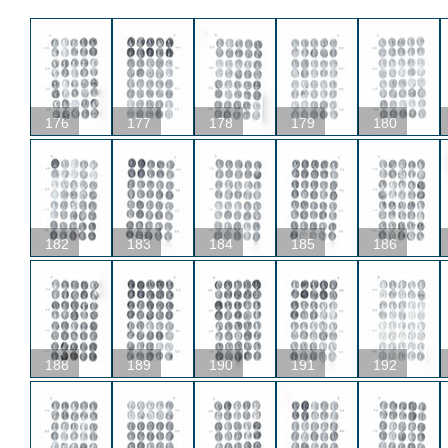
176
177
178
179
180
182
183
184
185
186
188
189
190
191
192