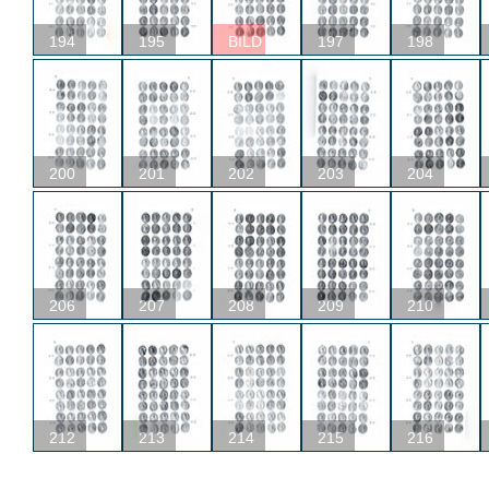
194
195
BILD
197
198
200
201
202
203
204
206
207
208
209
210
212
213
214
215
216