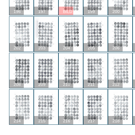
196
197
BILD
199
200
202
203
204
205
206
208
209
210
211
212
214
215
216
217
218