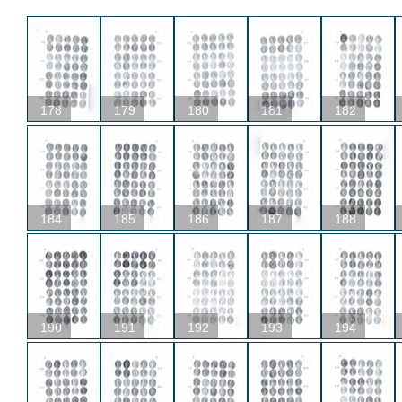
178
179
180
181
182
184
185
186
187
188
190
191
192
193
194