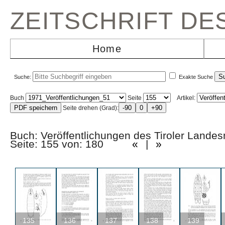
ZEITSCHRIFT D
Home
Suche:
Exakte Suche
Buch
Seite
Artikel:
Seite drehen (Grad):
Buch: Veröffentlichungen des Tiroler La
Seite: 155 von: 180
«
|
»
135
136
137
138
139