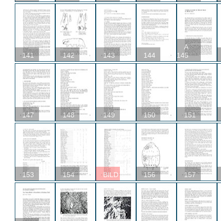
A
141
142
143
144
145
147
148
149
150
151
153
154
BILD
156
157