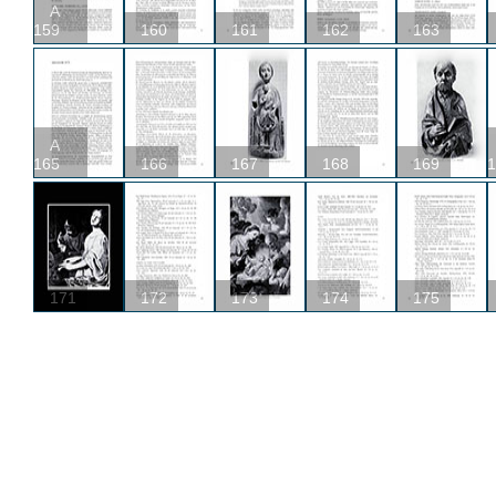
A
159
160
161
162
163
A
165
166
167
168
169
1
171
172
173
174
175