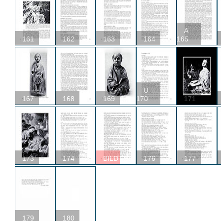
A
161
162
163
164
165
U
167
168
169
170
171
173
174
BILD
176
177
179
180