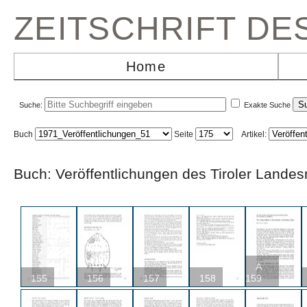
ZEITSCHRIFT D
Home
Suche:
Exakte Suche
Buch
Seite
Artikel:
Buch: Veröffentlichungen des Tiroler L
A
155
156
157
158
159