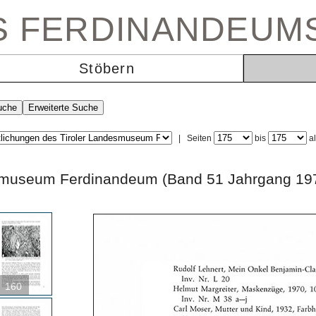
ES FERDINANDEUM
Stöbern
|
Seiten
bis
a
andesmuseum Ferdinandeum (Band 51 Jahrga
160