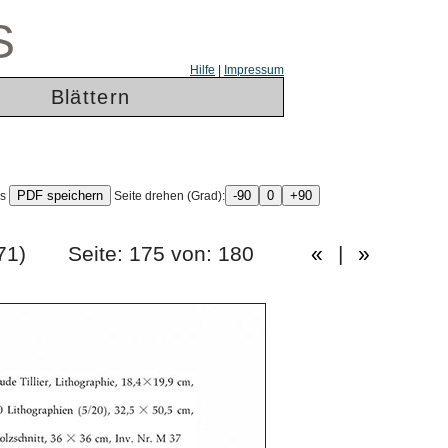
S
Hilfe
|
Impressum
Blättern
ls
Seite drehen (Grad):
ng 1971) Seite: 175 von: 180
«
|
»