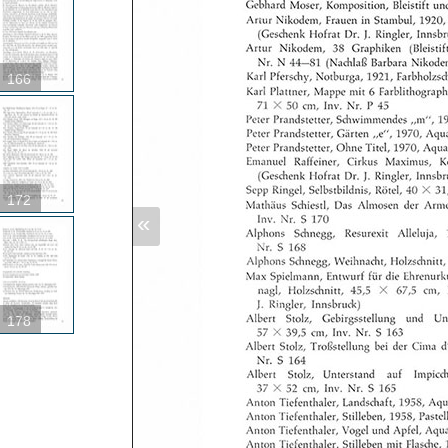
166
172
«
178