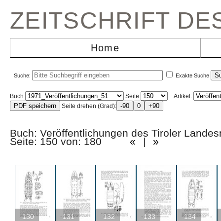
ZEITSCHRIFT D
Home
Suche:
Exakte Suche
Buch
Seite
Artikel:
Seite drehen (Grad):
Buch: Veröffentlichungen des Tiroler La
Seite: 150 von: 180
«
|
»
130
131
132
133
134