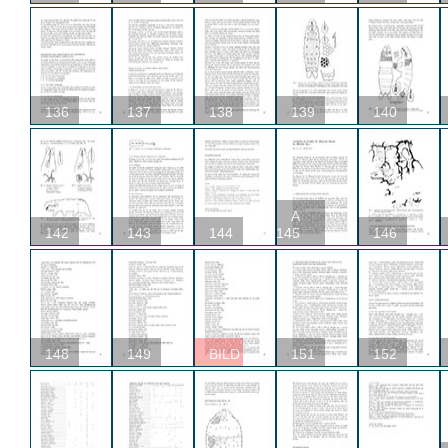
136
137
138
139
140
A
142
143
144
145
146
148
149
BILD
151
152