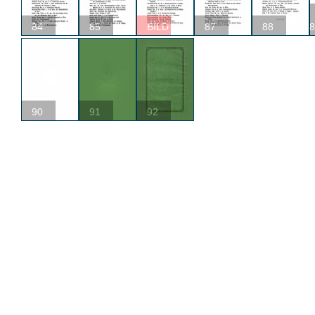
84
85
BILD
87
88
8
90
91
92