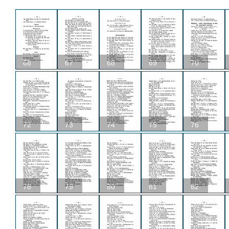
66
67
68
69
70
72
73
74
75
76
78
79
80
81
82