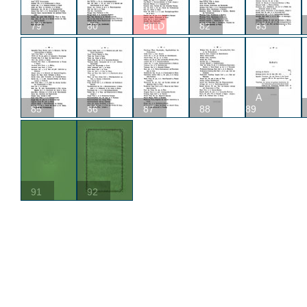
79
80
BILD
82
83
A
85
86
87
88
89
91
92