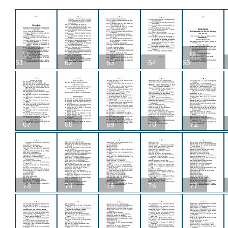
U
U
61
62
63
64
65
67
68
69
70
71
73
74
75
76
77