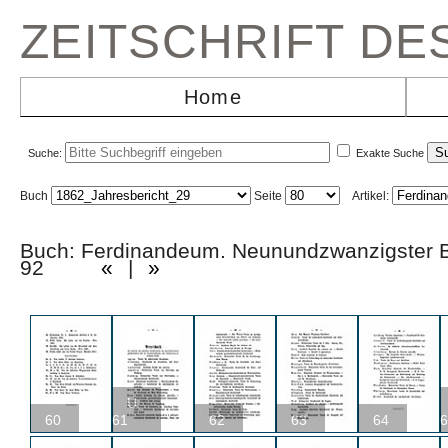
ZEITSCHRIFT D
Home
Suche:
Exakte Suche
Buch
Seite
Artikel:
Buch: Ferdinandeum. Neunundzwanzigster B
92
«
|
»
U
60
61
62
63
64
6