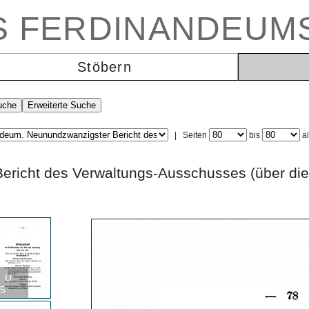
ES FERDINANDEUM
Stöbern
|
Seiten
bis
a
ericht des Verwaltungs-Ausschusses (über di
U
5