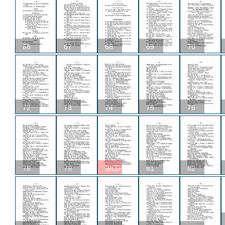
66
67
68
69
70
72
73
74
75
76
78
79
BILD
81
82