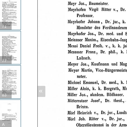
71
77
«
83
A