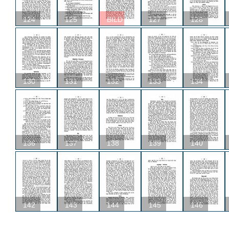
124
125
BILD
127
128
130
131
132
133
134
136
137
138
139
140
142
143
144
145
146