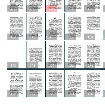
108
109
BILD
111
112
U
114
115
116
117
118
1
120
121
122
123
124
126
127
128
129
130