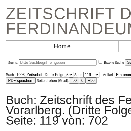
ZEITSCHRIFT 
FERDINANDEU
Home
Suche:
Exakte Suche
Buch
Seite
Artikel:
Seite drehen (Grad):
Buch: Zeitschrift des F
Vorarlberg. (Dritte Fo
Seite: 119 von: 70