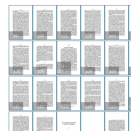
99
100
101
102
103
U
105
106
107
108
109
111
112
113
114
115
1