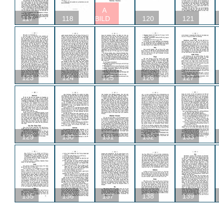
A
117
118
BILD
120
121
123
124
125
126
127
129
130
131
132
133
135
136
137
138
139